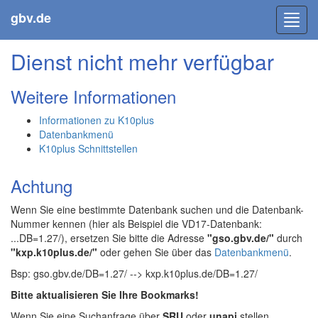
gbv.de
Toggl
navig
Dienst nicht mehr verfügbar
Weitere Informationen
Informationen zu K10plus
Datenbankmenü
K10plus Schnittstellen
Achtung
Wenn Sie eine bestimmte Datenbank suchen und die Datenbank-
Nummer kennen (hier als Beispiel die VD17-Datenbank:
...DB=1.27/), ersetzen Sie bitte die Adresse
"gso.gbv.de/"
durch
"kxp.k10plus.de/"
oder gehen Sie über das
Datenbankmenü
.
Bsp: gso.gbv.de/DB=1.27/ --> kxp.k10plus.de/DB=1.27/
Bitte aktualisieren Sie Ihre Bookmarks!
Wenn Sie eine Suchanfrage über
SRU
oder
unapi
stellen