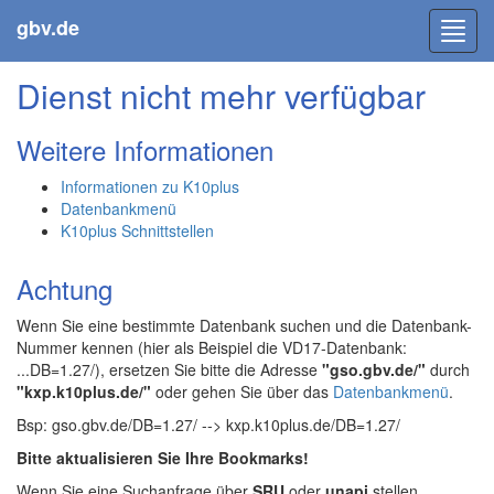
gbv.de
Toggl
navig
Dienst nicht mehr verfügbar
Weitere Informationen
Informationen zu K10plus
Datenbankmenü
K10plus Schnittstellen
Achtung
Wenn Sie eine bestimmte Datenbank suchen und die Datenbank-
Nummer kennen (hier als Beispiel die VD17-Datenbank:
...DB=1.27/), ersetzen Sie bitte die Adresse
"gso.gbv.de/"
durch
"kxp.k10plus.de/"
oder gehen Sie über das
Datenbankmenü
.
Bsp: gso.gbv.de/DB=1.27/ --> kxp.k10plus.de/DB=1.27/
Bitte aktualisieren Sie Ihre Bookmarks!
Wenn Sie eine Suchanfrage über
SRU
oder
unapi
stellen