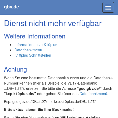
gbv.de
Toggl
navig
Dienst nicht mehr verfügbar
Weitere Informationen
Informationen zu K10plus
Datenbankmenü
K10plus Schnittstellen
Achtung
Wenn Sie eine bestimmte Datenbank suchen und die Datenbank-
Nummer kennen (hier als Beispiel die VD17-Datenbank:
...DB=1.27/), ersetzen Sie bitte die Adresse
"gso.gbv.de/"
durch
"kxp.k10plus.de/"
oder gehen Sie über das
Datenbankmenü
.
Bsp: gso.gbv.de/DB=1.27/ --> kxp.k10plus.de/DB=1.27/
Bitte aktualisieren Sie Ihre Bookmarks!
Wenn Sie eine Suchanfrage über
SRU
oder
unapi
stellen