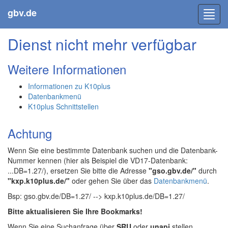
gbv.de
Toggl
navig
Dienst nicht mehr verfügbar
Weitere Informationen
Informationen zu K10plus
Datenbankmenü
K10plus Schnittstellen
Achtung
Wenn Sie eine bestimmte Datenbank suchen und die Datenbank-
Nummer kennen (hier als Beispiel die VD17-Datenbank:
...DB=1.27/), ersetzen Sie bitte die Adresse
"gso.gbv.de/"
durch
"kxp.k10plus.de/"
oder gehen Sie über das
Datenbankmenü
.
Bsp: gso.gbv.de/DB=1.27/ --> kxp.k10plus.de/DB=1.27/
Bitte aktualisieren Sie Ihre Bookmarks!
Wenn Sie eine Suchanfrage über
SRU
oder
unapi
stellen