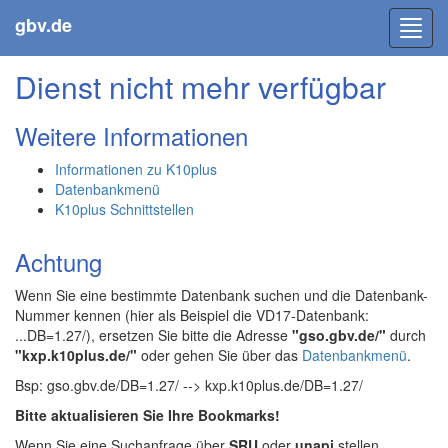
gbv.de
Toggl
navig
Dienst nicht mehr verfügbar
Weitere Informationen
Informationen zu K10plus
Datenbankmenü
K10plus Schnittstellen
Achtung
Wenn Sie eine bestimmte Datenbank suchen und die Datenbank-
Nummer kennen (hier als Beispiel die VD17-Datenbank:
...DB=1.27/), ersetzen Sie bitte die Adresse
"gso.gbv.de/"
durch
"kxp.k10plus.de/"
oder gehen Sie über das
Datenbankmenü
.
Bsp: gso.gbv.de/DB=1.27/ --> kxp.k10plus.de/DB=1.27/
Bitte aktualisieren Sie Ihre Bookmarks!
Wenn Sie eine Suchanfrage über
SRU
oder
unapi
stellen