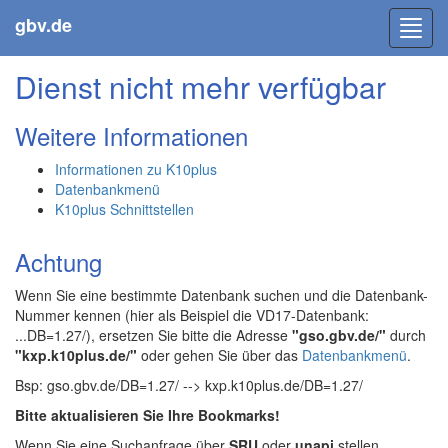
gbv.de
Toggl
navig
Dienst nicht mehr verfügbar
Weitere Informationen
Informationen zu K10plus
Datenbankmenü
K10plus Schnittstellen
Achtung
Wenn Sie eine bestimmte Datenbank suchen und die Datenbank-
Nummer kennen (hier als Beispiel die VD17-Datenbank:
...DB=1.27/), ersetzen Sie bitte die Adresse
"gso.gbv.de/"
durch
"kxp.k10plus.de/"
oder gehen Sie über das
Datenbankmenü
.
Bsp: gso.gbv.de/DB=1.27/ --> kxp.k10plus.de/DB=1.27/
Bitte aktualisieren Sie Ihre Bookmarks!
Wenn Sie eine Suchanfrage über
SRU
oder
unapi
stellen