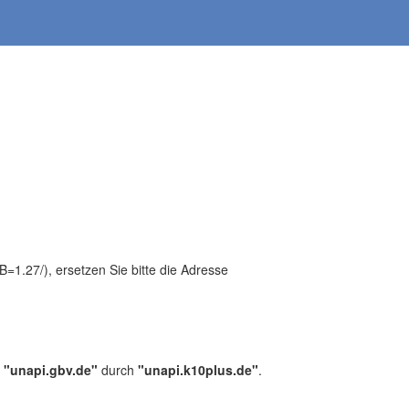
1.27/), ersetzen Sie bitte die Adresse
,
"unapi.gbv.de"
durch
"unapi.k10plus.de"
.