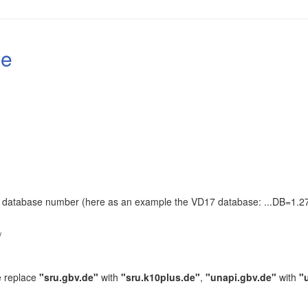
le
the database number (here as an example the VD17 database: ...DB=1.27
.
/
e replace
"sru.gbv.de"
with
"sru.k10plus.de"
,
"unapi.gbv.de"
with
"