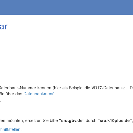
ar
tenbank-Nummer kennen (hier als Beispiel die VD17-Datenbank: ...DB=
Sie über das
Datenbankmenü
.
/
len möchten, ersetzen Sie bitte
"sru.gbv.de"
durch
"sru.k10plus.de"
hnittstellen
.