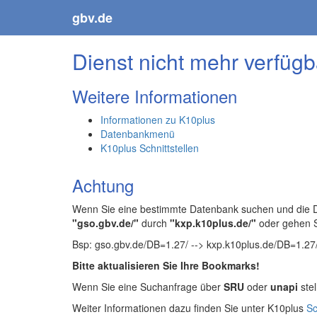
gbv.de
Dienst nicht mehr verfügb
Weitere Informationen
Informationen zu K10plus
Datenbankmenü
K10plus Schnittstellen
Achtung
Wenn Sie eine bestimmte Datenbank suchen und die Da
"gso.gbv.de/"
durch
"kxp.k10plus.de/"
oder gehen 
Bsp: gso.gbv.de/DB=1.27/ --> kxp.k10plus.de/DB=1.27
Bitte aktualisieren Sie Ihre Bookmarks!
Wenn Sie eine Suchanfrage über
SRU
oder
unapi
stel
Weiter Informationen dazu finden Sie unter K10plus
Sc