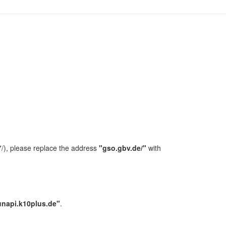
/), please replace the address
"gso.gbv.de/"
with
unapi.k10plus.de"
.