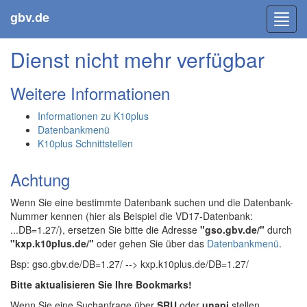
gbv.de
Toggl
navig
Dienst nicht mehr verfügbar
Weitere Informationen
Informationen zu K10plus
Datenbankmenü
K10plus Schnittstellen
Achtung
Wenn Sie eine bestimmte Datenbank suchen und die Datenbank-
Nummer kennen (hier als Beispiel die VD17-Datenbank:
...DB=1.27/), ersetzen Sie bitte die Adresse
"gso.gbv.de/"
durch
"kxp.k10plus.de/"
oder gehen Sie über das
Datenbankmenü
.
Bsp: gso.gbv.de/DB=1.27/ --> kxp.k10plus.de/DB=1.27/
Bitte aktualisieren Sie Ihre Bookmarks!
Wenn Sie eine Suchanfrage über
SRU
oder
unapi
stellen