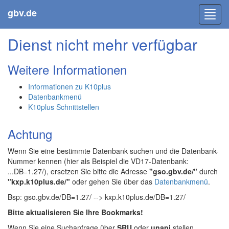
gbv.de
Toggl
navig
Dienst nicht mehr verfügbar
Weitere Informationen
Informationen zu K10plus
Datenbankmenü
K10plus Schnittstellen
Achtung
Wenn Sie eine bestimmte Datenbank suchen und die Datenbank-
Nummer kennen (hier als Beispiel die VD17-Datenbank:
...DB=1.27/), ersetzen Sie bitte die Adresse
"gso.gbv.de/"
durch
"kxp.k10plus.de/"
oder gehen Sie über das
Datenbankmenü
.
Bsp: gso.gbv.de/DB=1.27/ --> kxp.k10plus.de/DB=1.27/
Bitte aktualisieren Sie Ihre Bookmarks!
Wenn Sie eine Suchanfrage über
SRU
oder
unapi
stellen