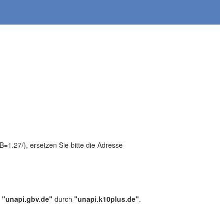
1.27/), ersetzen Sie bitte die Adresse
,
"unapi.gbv.de"
durch
"unapi.k10plus.de"
.