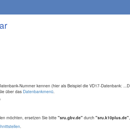
ar
tenbank-Nummer kennen (hier als Beispiel die VD17-Datenbank: ...DB=
Sie über das
Datenbankmenü
.
/
len möchten, ersetzen Sie bitte
"sru.gbv.de"
durch
"sru.k10plus.de"
hnittstellen
.