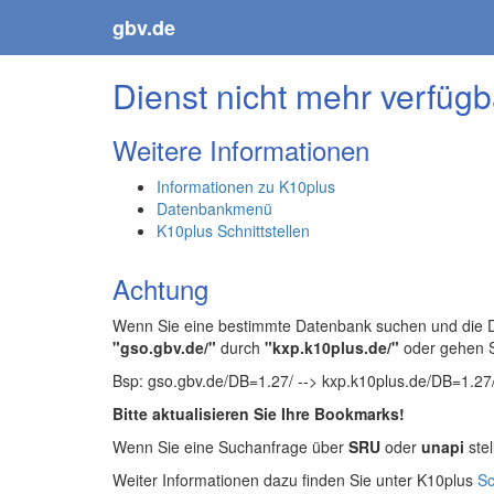
gbv.de
Dienst nicht mehr verfügb
Weitere Informationen
Informationen zu K10plus
Datenbankmenü
K10plus Schnittstellen
Achtung
Wenn Sie eine bestimmte Datenbank suchen und die Da
"gso.gbv.de/"
durch
"kxp.k10plus.de/"
oder gehen 
Bsp: gso.gbv.de/DB=1.27/ --> kxp.k10plus.de/DB=1.27
Bitte aktualisieren Sie Ihre Bookmarks!
Wenn Sie eine Suchanfrage über
SRU
oder
unapi
stel
Weiter Informationen dazu finden Sie unter K10plus
Sc