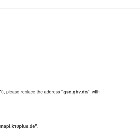
/), please replace the address
"gso.gbv.de/"
with
unapi.k10plus.de"
.