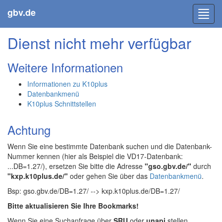
gbv.de
Toggl
navig
Dienst nicht mehr verfügbar
Weitere Informationen
Informationen zu K10plus
Datenbankmenü
K10plus Schnittstellen
Achtung
Wenn Sie eine bestimmte Datenbank suchen und die Datenbank-
Nummer kennen (hier als Beispiel die VD17-Datenbank:
...DB=1.27/), ersetzen Sie bitte die Adresse
"gso.gbv.de/"
durch
"kxp.k10plus.de/"
oder gehen Sie über das
Datenbankmenü
.
Bsp: gso.gbv.de/DB=1.27/ --> kxp.k10plus.de/DB=1.27/
Bitte aktualisieren Sie Ihre Bookmarks!
Wenn Sie eine Suchanfrage über
SRU
oder
unapi
stellen