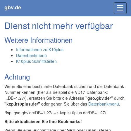
gbv.de
Toggl
navig
Dienst nicht mehr verfügbar
Weitere Informationen
Informationen zu K10plus
Datenbankmenü
K10plus Schnittstellen
Achtung
Wenn Sie eine bestimmte Datenbank suchen und die Datenbank-
Nummer kennen (hier als Beispiel die VD17-Datenbank:
...DB=1.27/), ersetzen Sie bitte die Adresse
"gso.gbv.de/"
durch
"kxp.k10plus.de/"
oder gehen Sie über das
Datenbankmenü
.
Bsp: gso.gbv.de/DB=1.27/ --> kxp.k10plus.de/DB=1.27/
Bitte aktualisieren Sie Ihre Bookmarks!
Wenn Sie eine Suchanfrage über
SRU
oder
unapi
stellen