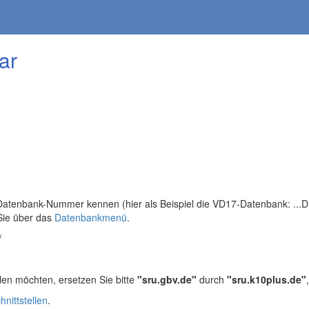
ar
tenbank-Nummer kennen (hier als Beispiel die VD17-Datenbank: ...DB=
Sie über das
Datenbankmenü
.
/
len möchten, ersetzen Sie bitte
"sru.gbv.de"
durch
"sru.k10plus.de"
hnittstellen
.