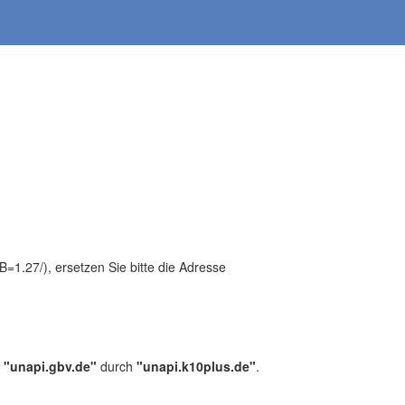
1.27/), ersetzen Sie bitte die Adresse
,
"unapi.gbv.de"
durch
"unapi.k10plus.de"
.