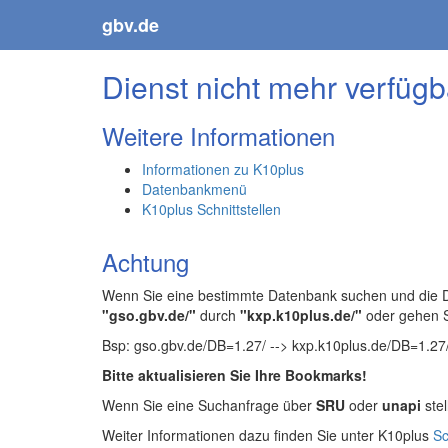
gbv.de
Dienst nicht mehr verfügb
Weitere Informationen
Informationen zu K10plus
Datenbankmenü
K10plus Schnittstellen
Achtung
Wenn Sie eine bestimmte Datenbank suchen und die Da
"gso.gbv.de/"
durch
"kxp.k10plus.de/"
oder gehen 
Bsp: gso.gbv.de/DB=1.27/ --> kxp.k10plus.de/DB=1.27
Bitte aktualisieren Sie Ihre Bookmarks!
Wenn Sie eine Suchanfrage über
SRU
oder
unapi
stel
Weiter Informationen dazu finden Sie unter K10plus
Sc