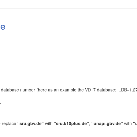
le
the database number (here as an example the VD17 database: ...DB=1.27
.
/
e replace
"sru.gbv.de"
with
"sru.k10plus.de"
,
"unapi.gbv.de"
with
"