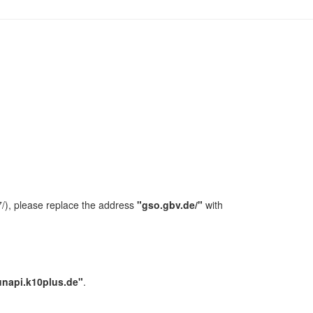
/), please replace the address
"gso.gbv.de/"
with
unapi.k10plus.de"
.