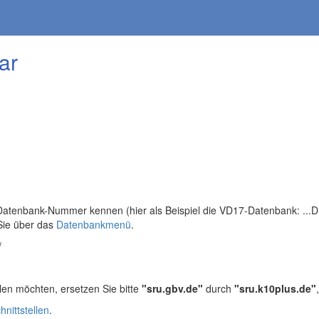
ar
tenbank-Nummer kennen (hier als Beispiel die VD17-Datenbank: ...DB=
Sie über das
Datenbankmenü
.
/
len möchten, ersetzen Sie bitte
"sru.gbv.de"
durch
"sru.k10plus.de"
hnittstellen
.