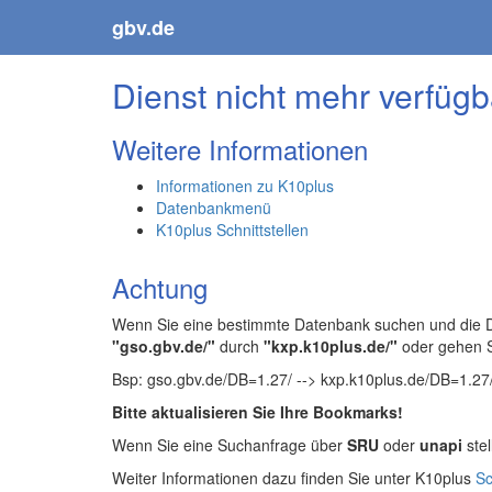
gbv.de
Dienst nicht mehr verfügb
Weitere Informationen
Informationen zu K10plus
Datenbankmenü
K10plus Schnittstellen
Achtung
Wenn Sie eine bestimmte Datenbank suchen und die Da
"gso.gbv.de/"
durch
"kxp.k10plus.de/"
oder gehen 
Bsp: gso.gbv.de/DB=1.27/ --> kxp.k10plus.de/DB=1.27
Bitte aktualisieren Sie Ihre Bookmarks!
Wenn Sie eine Suchanfrage über
SRU
oder
unapi
stel
Weiter Informationen dazu finden Sie unter K10plus
Sc