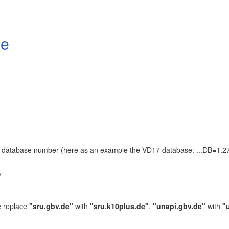
le
the database number (here as an example the VD17 database: ...DB=1.27
.
/
e replace
"sru.gbv.de"
with
"sru.k10plus.de"
,
"unapi.gbv.de"
with
"