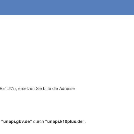
1.27/), ersetzen Sie bitte die Adresse
,
"unapi.gbv.de"
durch
"unapi.k10plus.de"
.