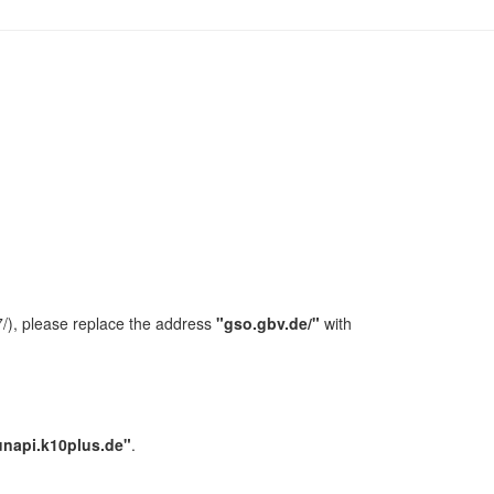
/), please replace the address
"gso.gbv.de/"
with
unapi.k10plus.de"
.