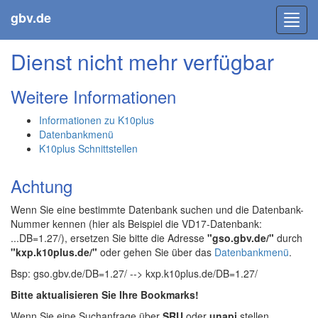
gbv.de
Toggl
navig
Dienst nicht mehr verfügbar
Weitere Informationen
Informationen zu K10plus
Datenbankmenü
K10plus Schnittstellen
Achtung
Wenn Sie eine bestimmte Datenbank suchen und die Datenbank-
Nummer kennen (hier als Beispiel die VD17-Datenbank:
...DB=1.27/), ersetzen Sie bitte die Adresse
"gso.gbv.de/"
durch
"kxp.k10plus.de/"
oder gehen Sie über das
Datenbankmenü
.
Bsp: gso.gbv.de/DB=1.27/ --> kxp.k10plus.de/DB=1.27/
Bitte aktualisieren Sie Ihre Bookmarks!
Wenn Sie eine Suchanfrage über
SRU
oder
unapi
stellen