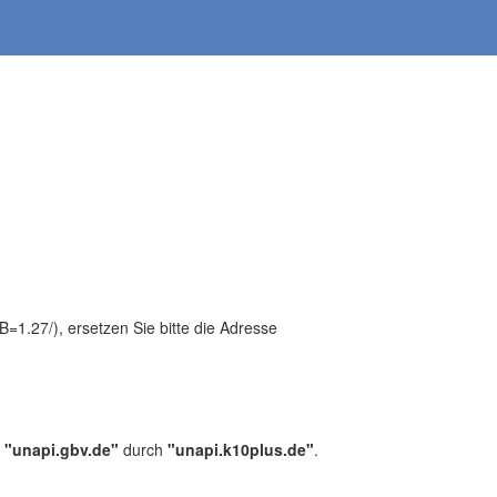
1.27/), ersetzen Sie bitte die Adresse
,
"unapi.gbv.de"
durch
"unapi.k10plus.de"
.