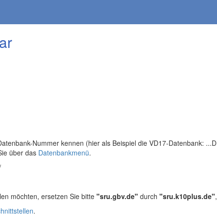
ar
tenbank-Nummer kennen (hier als Beispiel die VD17-Datenbank: ...DB=
Sie über das
Datenbankmenü
.
/
len möchten, ersetzen Sie bitte
"sru.gbv.de"
durch
"sru.k10plus.de"
hnittstellen
.