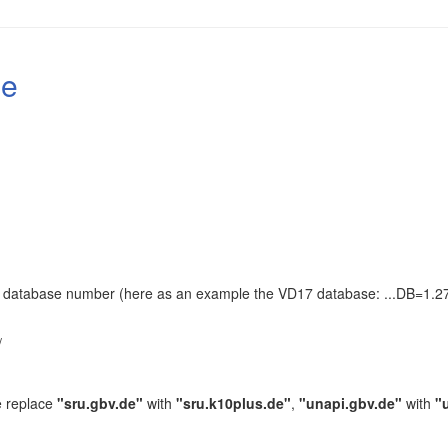
le
the database number (here as an example the VD17 database: ...DB=1.27
.
/
e replace
"sru.gbv.de"
with
"sru.k10plus.de"
,
"unapi.gbv.de"
with
"