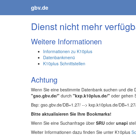
gbv.de
Dienst nicht mehr verfügb
Weitere Informationen
Informationen zu K10plus
Datenbankmenü
K10plus Schnittstellen
Achtung
Wenn Sie eine bestimmte Datenbank suchen und die Da
"gso.gbv.de/"
durch
"kxp.k10plus.de/"
oder gehen 
Bsp: gso.gbv.de/DB=1.27/ --> kxp.k10plus.de/DB=1.27
Bitte aktualisieren Sie Ihre Bookmarks!
Wenn Sie eine Suchanfrage über
SRU
oder
unapi
stel
Weiter Informationen dazu finden Sie unter K10plus
Sc