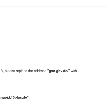
/), please replace the address
"gso.gbv.de/"
with
unapi.k10plus.de"
.