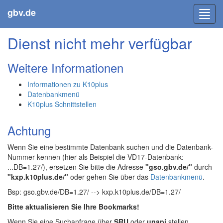
gbv.de
Toggl
navig
Dienst nicht mehr verfügbar
Weitere Informationen
Informationen zu K10plus
Datenbankmenü
K10plus Schnittstellen
Achtung
Wenn Sie eine bestimmte Datenbank suchen und die Datenbank-
Nummer kennen (hier als Beispiel die VD17-Datenbank:
...DB=1.27/), ersetzen Sie bitte die Adresse
"gso.gbv.de/"
durch
"kxp.k10plus.de/"
oder gehen Sie über das
Datenbankmenü
.
Bsp: gso.gbv.de/DB=1.27/ --> kxp.k10plus.de/DB=1.27/
Bitte aktualisieren Sie Ihre Bookmarks!
Wenn Sie eine Suchanfrage über
SRU
oder
unapi
stellen