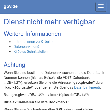
gbv.de
Toggl
navig
Dienst nicht mehr verfügbar
Weitere Informationen
Informationen zu K10plus
Datenbankmenü
K10plus Schnittstellen
Achtung
Wenn Sie eine bestimmte Datenbank suchen und die Datenbank-
Nummer kennen (hier als Beispiel die VD17-Datenbank:
...DB=1.27/), ersetzen Sie bitte die Adresse
"gso.gbv.de/"
durch
"kxp.k10plus.de/"
oder gehen Sie über das
Datenbankmenü
.
Bsp: gso.gbv.de/DB=1.27/ --> kxp.k10plus.de/DB=1.27/
Bitte aktualisieren Sie Ihre Bookmarks!
Wenn Sie eine Suchanfrage über
SRU
oder
unapi
stellen