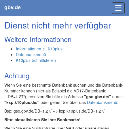
gbv.de
Toggl
navig
Dienst nicht mehr verfügbar
Weitere Informationen
Informationen zu K10plus
Datenbankmenü
K10plus Schnittstellen
Achtung
Wenn Sie eine bestimmte Datenbank suchen und die Datenbank-
Nummer kennen (hier als Beispiel die VD17-Datenbank:
...DB=1.27/), ersetzen Sie bitte die Adresse
"gso.gbv.de/"
durch
"kxp.k10plus.de/"
oder gehen Sie über das
Datenbankmenü
.
Bsp: gso.gbv.de/DB=1.27/ --> kxp.k10plus.de/DB=1.27/
Bitte aktualisieren Sie Ihre Bookmarks!
Wenn Sie eine Suchanfrage über
SRU
oder
unapi
stellen