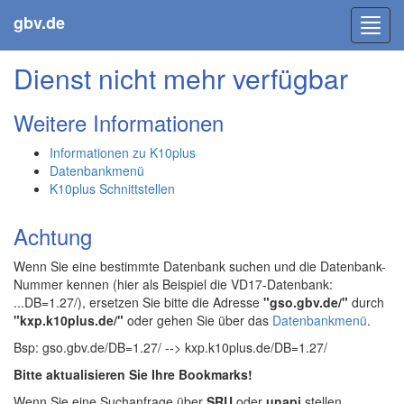
gbv.de
Toggl
navig
Dienst nicht mehr verfügbar
Weitere Informationen
Informationen zu K10plus
Datenbankmenü
K10plus Schnittstellen
Achtung
Wenn Sie eine bestimmte Datenbank suchen und die Datenbank-
Nummer kennen (hier als Beispiel die VD17-Datenbank:
...DB=1.27/), ersetzen Sie bitte die Adresse
"gso.gbv.de/"
durch
"kxp.k10plus.de/"
oder gehen Sie über das
Datenbankmenü
.
Bsp: gso.gbv.de/DB=1.27/ --> kxp.k10plus.de/DB=1.27/
Bitte aktualisieren Sie Ihre Bookmarks!
Wenn Sie eine Suchanfrage über
SRU
oder
unapi
stellen