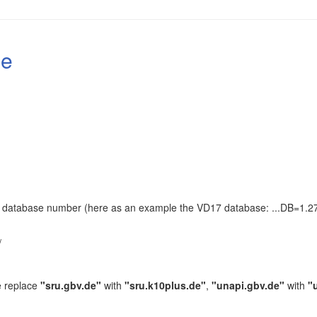
le
the database number (here as an example the VD17 database: ...DB=1.27
.
/
e replace
"sru.gbv.de"
with
"sru.k10plus.de"
,
"unapi.gbv.de"
with
"