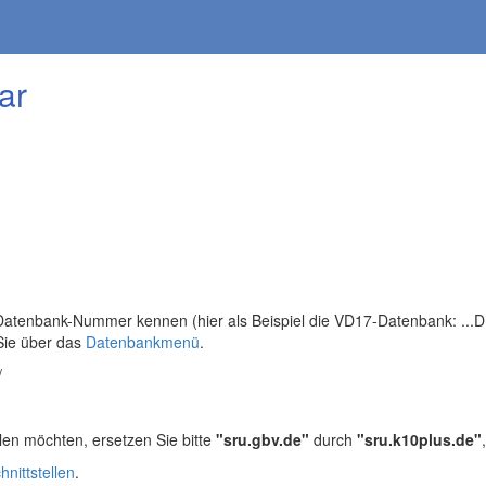
ar
tenbank-Nummer kennen (hier als Beispiel die VD17-Datenbank: ...DB=
Sie über das
Datenbankmenü
.
/
len möchten, ersetzen Sie bitte
"sru.gbv.de"
durch
"sru.k10plus.de"
hnittstellen
.