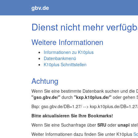
gbv.de
Dienst nicht mehr verfügb
Weitere Informationen
Informationen zu K10plus
Datenbankmenü
K10plus Schnittstellen
Achtung
Wenn Sie eine bestimmte Datenbank suchen und die Da
"gso.gbv.de/"
durch
"kxp.k10plus.de/"
oder gehen 
Bsp: gso.gbv.de/DB=1.27/ --> kxp.k10plus.de/DB=1.27
Bitte aktualisieren Sie Ihre Bookmarks!
Wenn Sie eine Suchanfrage über
SRU
oder
unapi
stel
Weiter Informationen dazu finden Sie unter K10plus
Sc