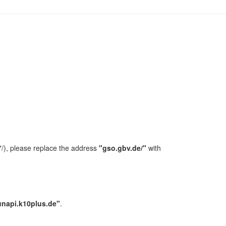
/), please replace the address
"gso.gbv.de/"
with
unapi.k10plus.de"
.