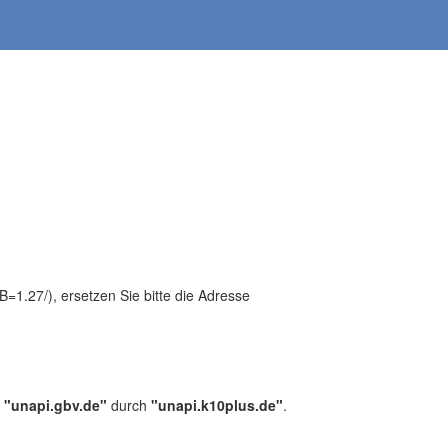
1.27/), ersetzen Sie bitte die Adresse
,
"unapi.gbv.de"
durch
"unapi.k10plus.de"
.