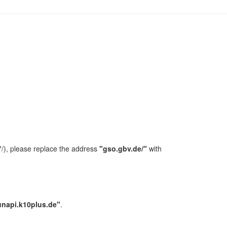
/), please replace the address
"gso.gbv.de/"
with
unapi.k10plus.de"
.