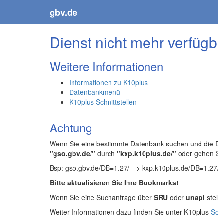
gbv.de
Dienst nicht mehr verfügb
Weitere Informationen
Informationen zu K10plus
Datenbankmenü
K10plus Schnittstellen
Achtung
Wenn Sie eine bestimmte Datenbank suchen und die Da
"gso.gbv.de/"
durch
"kxp.k10plus.de/"
oder gehen 
Bsp: gso.gbv.de/DB=1.27/ --> kxp.k10plus.de/DB=1.27
Bitte aktualisieren Sie Ihre Bookmarks!
Wenn Sie eine Suchanfrage über
SRU
oder
unapi
stel
Weiter Informationen dazu finden Sie unter K10plus
Sc