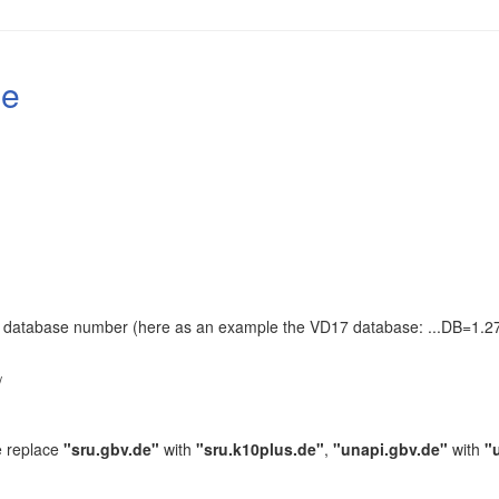
le
the database number (here as an example the VD17 database: ...DB=1.27
.
/
e replace
"sru.gbv.de"
with
"sru.k10plus.de"
,
"unapi.gbv.de"
with
"