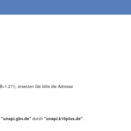
1.27/), ersetzen Sie bitte die Adresse
,
"unapi.gbv.de"
durch
"unapi.k10plus.de"
.