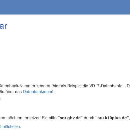
ar
tenbank-Nummer kennen (hier als Beispiel die VD17-Datenbank: ...DB=
Sie über das
Datenbankmenü
.
/
len möchten, ersetzen Sie bitte
"sru.gbv.de"
durch
"sru.k10plus.de"
hnittstellen
.