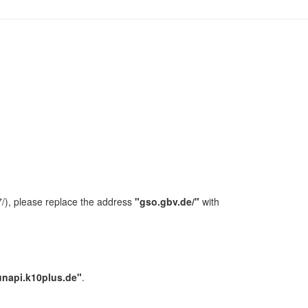
/), please replace the address
"gso.gbv.de/"
with
unapi.k10plus.de"
.