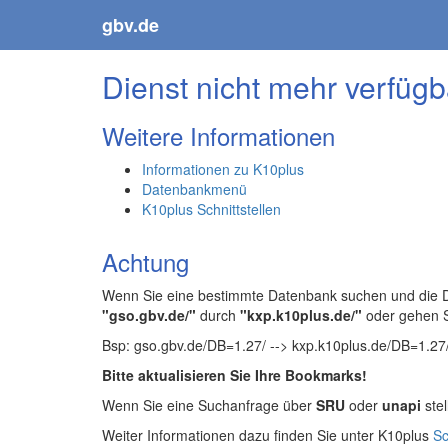
gbv.de
Dienst nicht mehr verfügb
Weitere Informationen
Informationen zu K10plus
Datenbankmenü
K10plus Schnittstellen
Achtung
Wenn Sie eine bestimmte Datenbank suchen und die Da
"gso.gbv.de/"
durch
"kxp.k10plus.de/"
oder gehen 
Bsp: gso.gbv.de/DB=1.27/ --> kxp.k10plus.de/DB=1.27
Bitte aktualisieren Sie Ihre Bookmarks!
Wenn Sie eine Suchanfrage über
SRU
oder
unapi
stel
Weiter Informationen dazu finden Sie unter K10plus
Sc