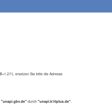
1.27/), ersetzen Sie bitte die Adresse
,
"unapi.gbv.de"
durch
"unapi.k10plus.de"
.