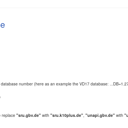
le
the database number (here as an example the VD17 database: ...DB=1.27
.
/
e replace
"sru.gbv.de"
with
"sru.k10plus.de"
,
"unapi.gbv.de"
with
"