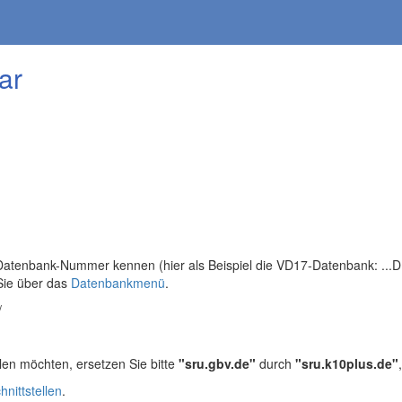
ar
tenbank-Nummer kennen (hier als Beispiel die VD17-Datenbank: ...DB=
Sie über das
Datenbankmenü
.
/
len möchten, ersetzen Sie bitte
"sru.gbv.de"
durch
"sru.k10plus.de"
hnittstellen
.