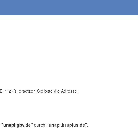
1.27/), ersetzen Sie bitte die Adresse
,
"unapi.gbv.de"
durch
"unapi.k10plus.de"
.