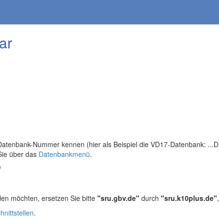
ar
tenbank-Nummer kennen (hier als Beispiel die VD17-Datenbank: ...DB=
Sie über das
Datenbankmenü
.
/
len möchten, ersetzen Sie bitte
"sru.gbv.de"
durch
"sru.k10plus.de"
hnittstellen
.