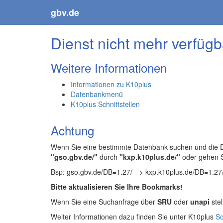
gbv.de
Dienst nicht mehr verfügb
Weitere Informationen
Informationen zu K10plus
Datenbankmenü
K10plus Schnittstellen
Achtung
Wenn Sie eine bestimmte Datenbank suchen und die Da
"gso.gbv.de/"
durch
"kxp.k10plus.de/"
oder gehen 
Bsp: gso.gbv.de/DB=1.27/ --> kxp.k10plus.de/DB=1.27
Bitte aktualisieren Sie Ihre Bookmarks!
Wenn Sie eine Suchanfrage über
SRU
oder
unapi
stel
Weiter Informationen dazu finden Sie unter K10plus
Sc