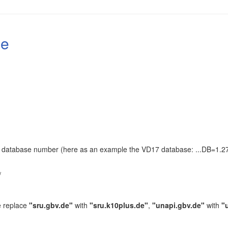
le
the database number (here as an example the VD17 database: ...DB=1.27
.
/
e replace
"sru.gbv.de"
with
"sru.k10plus.de"
,
"unapi.gbv.de"
with
"