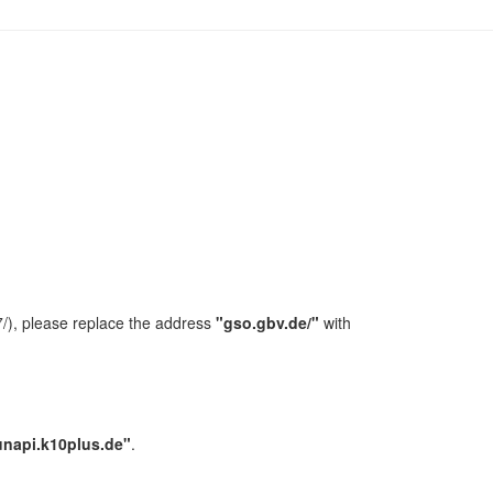
/), please replace the address
"gso.gbv.de/"
with
unapi.k10plus.de"
.