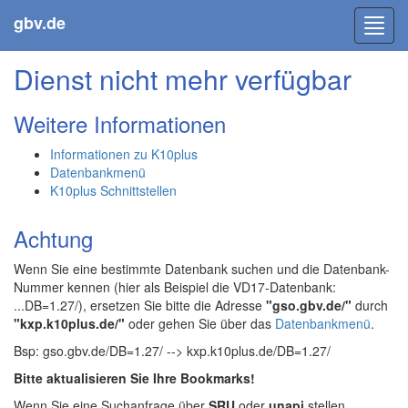
gbv.de
Toggl
navig
Dienst nicht mehr verfügbar
Weitere Informationen
Informationen zu K10plus
Datenbankmenü
K10plus Schnittstellen
Achtung
Wenn Sie eine bestimmte Datenbank suchen und die Datenbank-
Nummer kennen (hier als Beispiel die VD17-Datenbank:
...DB=1.27/), ersetzen Sie bitte die Adresse
"gso.gbv.de/"
durch
"kxp.k10plus.de/"
oder gehen Sie über das
Datenbankmenü
.
Bsp: gso.gbv.de/DB=1.27/ --> kxp.k10plus.de/DB=1.27/
Bitte aktualisieren Sie Ihre Bookmarks!
Wenn Sie eine Suchanfrage über
SRU
oder
unapi
stellen