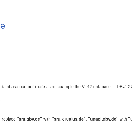
le
the database number (here as an example the VD17 database: ...DB=1.27
.
/
e replace
"sru.gbv.de"
with
"sru.k10plus.de"
,
"unapi.gbv.de"
with
"