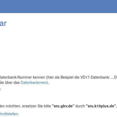
ar
tenbank-Nummer kennen (hier als Beispiel die VD17-Datenbank: ...DB=
Sie über das
Datenbankmenü
.
/
len möchten, ersetzen Sie bitte
"sru.gbv.de"
durch
"sru.k10plus.de"
hnittstellen
.