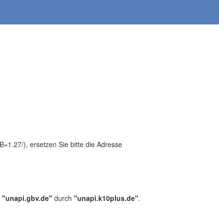
1.27/), ersetzen Sie bitte die Adresse
,
"unapi.gbv.de"
durch
"unapi.k10plus.de"
.