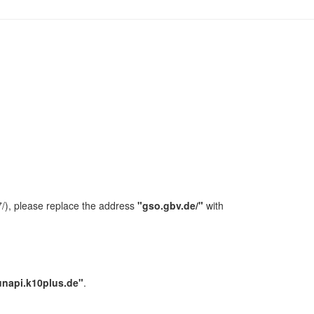
/), please replace the address
"gso.gbv.de/"
with
unapi.k10plus.de"
.