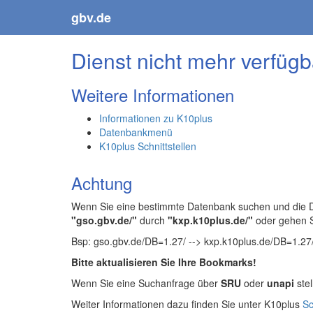
gbv.de
Dienst nicht mehr verfügb
Weitere Informationen
Informationen zu K10plus
Datenbankmenü
K10plus Schnittstellen
Achtung
Wenn Sie eine bestimmte Datenbank suchen und die Da
"gso.gbv.de/"
durch
"kxp.k10plus.de/"
oder gehen 
Bsp: gso.gbv.de/DB=1.27/ --> kxp.k10plus.de/DB=1.27
Bitte aktualisieren Sie Ihre Bookmarks!
Wenn Sie eine Suchanfrage über
SRU
oder
unapi
stel
Weiter Informationen dazu finden Sie unter K10plus
Sc