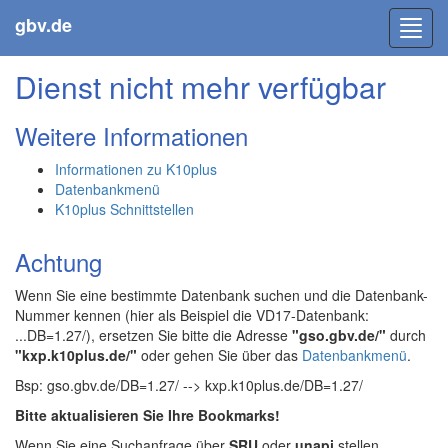
gbv.de
Toggl
navig
Dienst nicht mehr verfügbar
Weitere Informationen
Informationen zu K10plus
Datenbankmenü
K10plus Schnittstellen
Achtung
Wenn Sie eine bestimmte Datenbank suchen und die Datenbank-
Nummer kennen (hier als Beispiel die VD17-Datenbank:
...DB=1.27/), ersetzen Sie bitte die Adresse
"gso.gbv.de/"
durch
"kxp.k10plus.de/"
oder gehen Sie über das
Datenbankmenü
.
Bsp: gso.gbv.de/DB=1.27/ --> kxp.k10plus.de/DB=1.27/
Bitte aktualisieren Sie Ihre Bookmarks!
Wenn Sie eine Suchanfrage über
SRU
oder
unapi
stellen