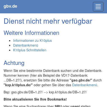
gbv.de
Toggl
navig
Dienst nicht mehr verfügbar
Weitere Informationen
Informationen zu K10plus
Datenbankmenü
K10plus Schnittstellen
Achtung
Wenn Sie eine bestimmte Datenbank suchen und die Datenbank-
Nummer kennen (hier als Beispiel die VD17-Datenbank:
...DB=1.27/), ersetzen Sie bitte die Adresse
"gso.gbv.de/"
durch
"kxp.k10plus.de/"
oder gehen Sie über das
Datenbankmenü
.
Bsp: gso.gbv.de/DB=1.27/ --> kxp.k10plus.de/DB=1.27/
Bitte aktualisieren Sie Ihre Bookmarks!
Wenn Sie eine Suchanfrage über
SRU
oder
unapi
stellen