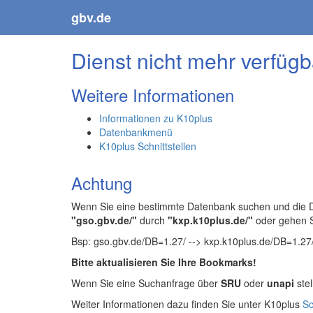
gbv.de
Dienst nicht mehr verfügb
Weitere Informationen
Informationen zu K10plus
Datenbankmenü
K10plus Schnittstellen
Achtung
Wenn Sie eine bestimmte Datenbank suchen und die Da
"gso.gbv.de/"
durch
"kxp.k10plus.de/"
oder gehen 
Bsp: gso.gbv.de/DB=1.27/ --> kxp.k10plus.de/DB=1.27
Bitte aktualisieren Sie Ihre Bookmarks!
Wenn Sie eine Suchanfrage über
SRU
oder
unapi
stel
Weiter Informationen dazu finden Sie unter K10plus
Sc