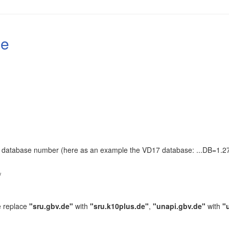
le
the database number (here as an example the VD17 database: ...DB=1.27
.
/
e replace
"sru.gbv.de"
with
"sru.k10plus.de"
,
"unapi.gbv.de"
with
"