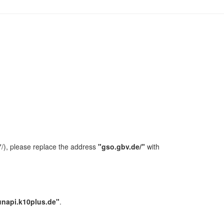
/), please replace the address
"gso.gbv.de/"
with
unapi.k10plus.de"
.