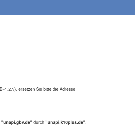
1.27/), ersetzen Sie bitte die Adresse
,
"unapi.gbv.de"
durch
"unapi.k10plus.de"
.