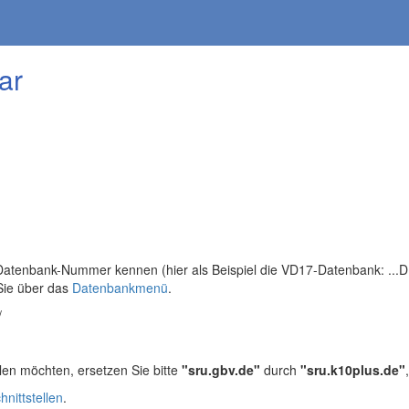
ar
tenbank-Nummer kennen (hier als Beispiel die VD17-Datenbank: ...DB=
Sie über das
Datenbankmenü
.
/
len möchten, ersetzen Sie bitte
"sru.gbv.de"
durch
"sru.k10plus.de"
hnittstellen
.