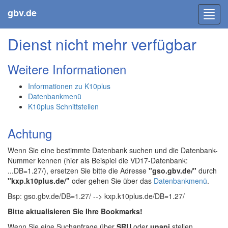
gbv.de
Toggl
navig
Dienst nicht mehr verfügbar
Weitere Informationen
Informationen zu K10plus
Datenbankmenü
K10plus Schnittstellen
Achtung
Wenn Sie eine bestimmte Datenbank suchen und die Datenbank-
Nummer kennen (hier als Beispiel die VD17-Datenbank:
...DB=1.27/), ersetzen Sie bitte die Adresse
"gso.gbv.de/"
durch
"kxp.k10plus.de/"
oder gehen Sie über das
Datenbankmenü
.
Bsp: gso.gbv.de/DB=1.27/ --> kxp.k10plus.de/DB=1.27/
Bitte aktualisieren Sie Ihre Bookmarks!
Wenn Sie eine Suchanfrage über
SRU
oder
unapi
stellen