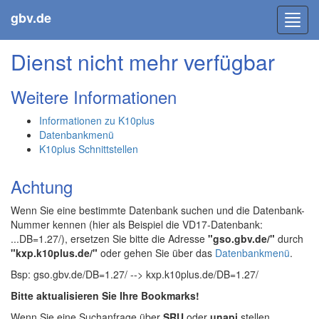
gbv.de
Toggl
navig
Dienst nicht mehr verfügbar
Weitere Informationen
Informationen zu K10plus
Datenbankmenü
K10plus Schnittstellen
Achtung
Wenn Sie eine bestimmte Datenbank suchen und die Datenbank-
Nummer kennen (hier als Beispiel die VD17-Datenbank:
...DB=1.27/), ersetzen Sie bitte die Adresse
"gso.gbv.de/"
durch
"kxp.k10plus.de/"
oder gehen Sie über das
Datenbankmenü
.
Bsp: gso.gbv.de/DB=1.27/ --> kxp.k10plus.de/DB=1.27/
Bitte aktualisieren Sie Ihre Bookmarks!
Wenn Sie eine Suchanfrage über
SRU
oder
unapi
stellen