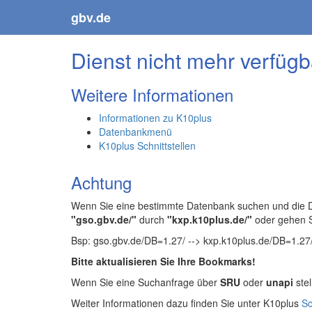
gbv.de
Dienst nicht mehr verfügb
Weitere Informationen
Informationen zu K10plus
Datenbankmenü
K10plus Schnittstellen
Achtung
Wenn Sie eine bestimmte Datenbank suchen und die Da
"gso.gbv.de/"
durch
"kxp.k10plus.de/"
oder gehen 
Bsp: gso.gbv.de/DB=1.27/ --> kxp.k10plus.de/DB=1.27
Bitte aktualisieren Sie Ihre Bookmarks!
Wenn Sie eine Suchanfrage über
SRU
oder
unapi
stel
Weiter Informationen dazu finden Sie unter K10plus
Sc