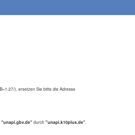
1.27/), ersetzen Sie bitte die Adresse
,
"unapi.gbv.de"
durch
"unapi.k10plus.de"
.