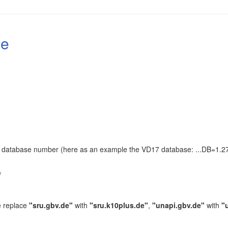
le
the database number (here as an example the VD17 database: ...DB=1.27
.
/
e replace
"sru.gbv.de"
with
"sru.k10plus.de"
,
"unapi.gbv.de"
with
"