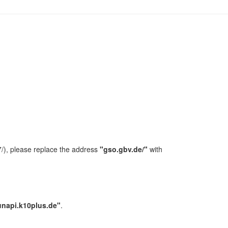
/), please replace the address
"gso.gbv.de/"
with
unapi.k10plus.de"
.