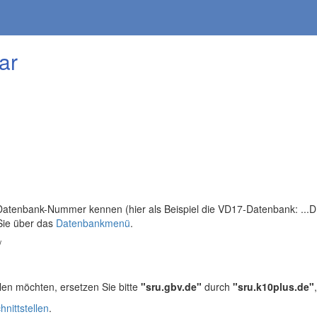
ar
tenbank-Nummer kennen (hier als Beispiel die VD17-Datenbank: ...DB=
Sie über das
Datenbankmenü
.
/
len möchten, ersetzen Sie bitte
"sru.gbv.de"
durch
"sru.k10plus.de"
hnittstellen
.