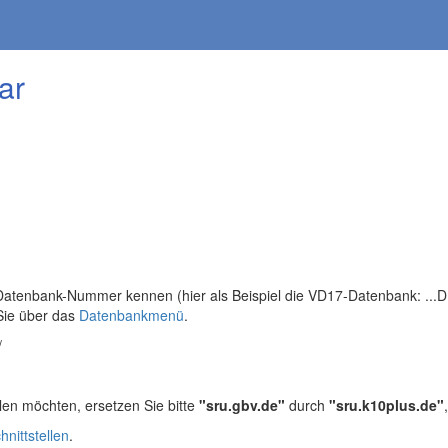
ar
tenbank-Nummer kennen (hier als Beispiel die VD17-Datenbank: ...DB=
Sie über das
Datenbankmenü
.
/
len möchten, ersetzen Sie bitte
"sru.gbv.de"
durch
"sru.k10plus.de"
hnittstellen
.