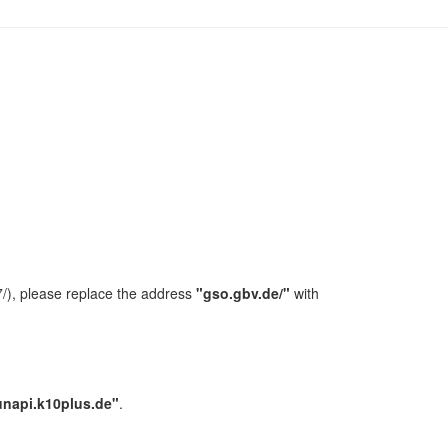
/), please replace the address
"gso.gbv.de/"
with
unapi.k10plus.de"
.