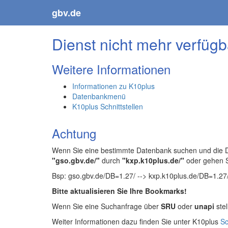
gbv.de
Dienst nicht mehr verfügb
Weitere Informationen
Informationen zu K10plus
Datenbankmenü
K10plus Schnittstellen
Achtung
Wenn Sie eine bestimmte Datenbank suchen und die Da
"gso.gbv.de/"
durch
"kxp.k10plus.de/"
oder gehen 
Bsp: gso.gbv.de/DB=1.27/ --> kxp.k10plus.de/DB=1.27
Bitte aktualisieren Sie Ihre Bookmarks!
Wenn Sie eine Suchanfrage über
SRU
oder
unapi
stel
Weiter Informationen dazu finden Sie unter K10plus
Sc