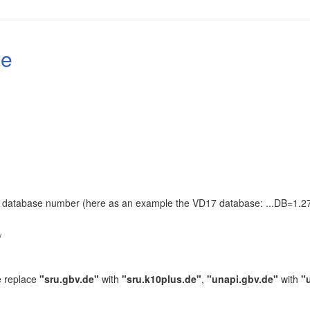
le
the database number (here as an example the VD17 database: ...DB=1.27
.
/
e replace
"sru.gbv.de"
with
"sru.k10plus.de"
,
"unapi.gbv.de"
with
"