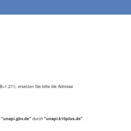
1.27/), ersetzen Sie bitte die Adresse
,
"unapi.gbv.de"
durch
"unapi.k10plus.de"
.