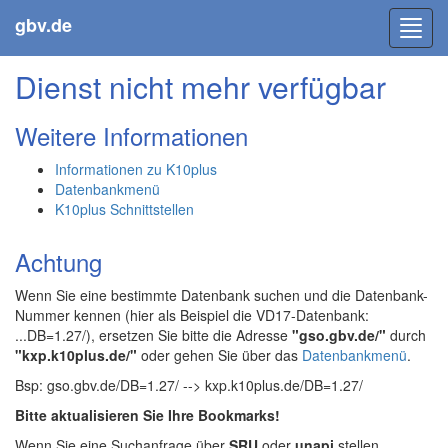
gbv.de
Toggl
navig
Dienst nicht mehr verfügbar
Weitere Informationen
Informationen zu K10plus
Datenbankmenü
K10plus Schnittstellen
Achtung
Wenn Sie eine bestimmte Datenbank suchen und die Datenbank-
Nummer kennen (hier als Beispiel die VD17-Datenbank:
...DB=1.27/), ersetzen Sie bitte die Adresse
"gso.gbv.de/"
durch
"kxp.k10plus.de/"
oder gehen Sie über das
Datenbankmenü
.
Bsp: gso.gbv.de/DB=1.27/ --> kxp.k10plus.de/DB=1.27/
Bitte aktualisieren Sie Ihre Bookmarks!
Wenn Sie eine Suchanfrage über
SRU
oder
unapi
stellen