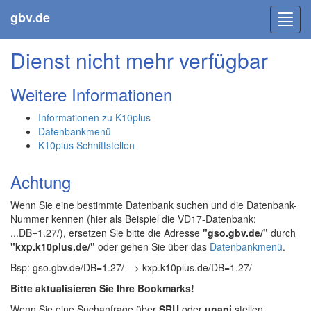
gbv.de
Toggl
navig
Dienst nicht mehr verfügbar
Weitere Informationen
Informationen zu K10plus
Datenbankmenü
K10plus Schnittstellen
Achtung
Wenn Sie eine bestimmte Datenbank suchen und die Datenbank-
Nummer kennen (hier als Beispiel die VD17-Datenbank:
...DB=1.27/), ersetzen Sie bitte die Adresse
"gso.gbv.de/"
durch
"kxp.k10plus.de/"
oder gehen Sie über das
Datenbankmenü
.
Bsp: gso.gbv.de/DB=1.27/ --> kxp.k10plus.de/DB=1.27/
Bitte aktualisieren Sie Ihre Bookmarks!
Wenn Sie eine Suchanfrage über
SRU
oder
unapi
stellen