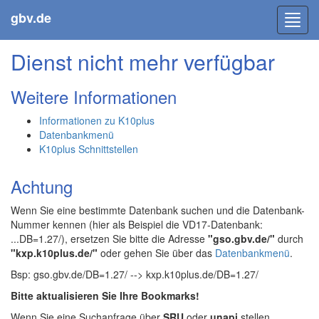
gbv.de
Toggl
navig
Dienst nicht mehr verfügbar
Weitere Informationen
Informationen zu K10plus
Datenbankmenü
K10plus Schnittstellen
Achtung
Wenn Sie eine bestimmte Datenbank suchen und die Datenbank-
Nummer kennen (hier als Beispiel die VD17-Datenbank:
...DB=1.27/), ersetzen Sie bitte die Adresse
"gso.gbv.de/"
durch
"kxp.k10plus.de/"
oder gehen Sie über das
Datenbankmenü
.
Bsp: gso.gbv.de/DB=1.27/ --> kxp.k10plus.de/DB=1.27/
Bitte aktualisieren Sie Ihre Bookmarks!
Wenn Sie eine Suchanfrage über
SRU
oder
unapi
stellen