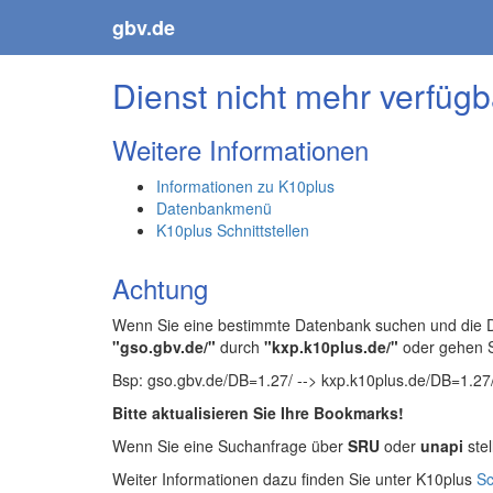
gbv.de
Dienst nicht mehr verfügb
Weitere Informationen
Informationen zu K10plus
Datenbankmenü
K10plus Schnittstellen
Achtung
Wenn Sie eine bestimmte Datenbank suchen und die Da
"gso.gbv.de/"
durch
"kxp.k10plus.de/"
oder gehen 
Bsp: gso.gbv.de/DB=1.27/ --> kxp.k10plus.de/DB=1.27
Bitte aktualisieren Sie Ihre Bookmarks!
Wenn Sie eine Suchanfrage über
SRU
oder
unapi
stel
Weiter Informationen dazu finden Sie unter K10plus
Sc