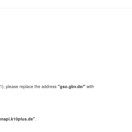
/), please replace the address
"gso.gbv.de/"
with
unapi.k10plus.de"
.