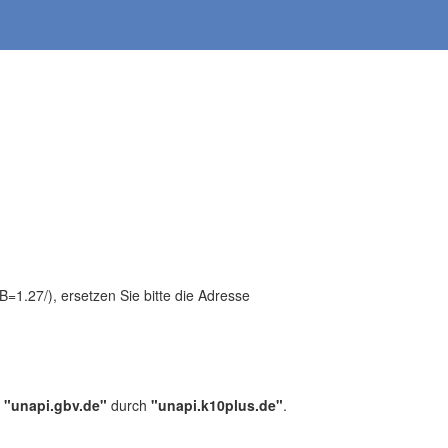
1.27/), ersetzen Sie bitte die Adresse
,
"unapi.gbv.de"
durch
"unapi.k10plus.de"
.