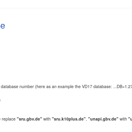
le
the database number (here as an example the VD17 database: ...DB=1.27
.
/
e replace
"sru.gbv.de"
with
"sru.k10plus.de"
,
"unapi.gbv.de"
with
"