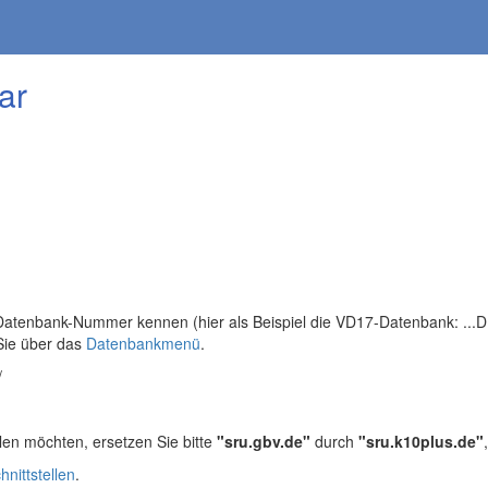
ar
tenbank-Nummer kennen (hier als Beispiel die VD17-Datenbank: ...DB=
Sie über das
Datenbankmenü
.
/
len möchten, ersetzen Sie bitte
"sru.gbv.de"
durch
"sru.k10plus.de"
hnittstellen
.