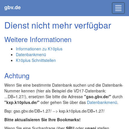
gbv.de
Toggl
navig
Dienst nicht mehr verfügbar
Weitere Informationen
Informationen zu K10plus
Datenbankmenü
K10plus Schnittstellen
Achtung
Wenn Sie eine bestimmte Datenbank suchen und die Datenbank-
Nummer kennen (hier als Beispiel die VD17-Datenbank:
...DB=1.27/), ersetzen Sie bitte die Adresse
"gso.gbv.de/"
durch
"kxp.k10plus.de/"
oder gehen Sie über das
Datenbankmenü
.
Bsp: gso.gbv.de/DB=1.27/ --> kxp.k10plus.de/DB=1.27/
Bitte aktualisieren Sie Ihre Bookmarks!
Wenn Sie eine Suchanfrage über
SRU
oder
unapi
stellen