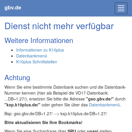
gbv.de
Toggl
navig
Dienst nicht mehr verfügbar
Weitere Informationen
Informationen zu K10plus
Datenbankmenü
K10plus Schnittstellen
Achtung
Wenn Sie eine bestimmte Datenbank suchen und die Datenbank-
Nummer kennen (hier als Beispiel die VD17-Datenbank:
...DB=1.27/), ersetzen Sie bitte die Adresse
"gso.gbv.de/"
durch
"kxp.k10plus.de/"
oder gehen Sie über das
Datenbankmenü
.
Bsp: gso.gbv.de/DB=1.27/ --> kxp.k10plus.de/DB=1.27/
Bitte aktualisieren Sie Ihre Bookmarks!
Wenn Sie eine Suchanfrage über
SRU
oder
unapi
stellen