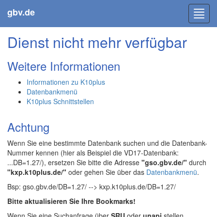
gbv.de
Toggl
navig
Dienst nicht mehr verfügbar
Weitere Informationen
Informationen zu K10plus
Datenbankmenü
K10plus Schnittstellen
Achtung
Wenn Sie eine bestimmte Datenbank suchen und die Datenbank-
Nummer kennen (hier als Beispiel die VD17-Datenbank:
...DB=1.27/), ersetzen Sie bitte die Adresse
"gso.gbv.de/"
durch
"kxp.k10plus.de/"
oder gehen Sie über das
Datenbankmenü
.
Bsp: gso.gbv.de/DB=1.27/ --> kxp.k10plus.de/DB=1.27/
Bitte aktualisieren Sie Ihre Bookmarks!
Wenn Sie eine Suchanfrage über
SRU
oder
unapi
stellen