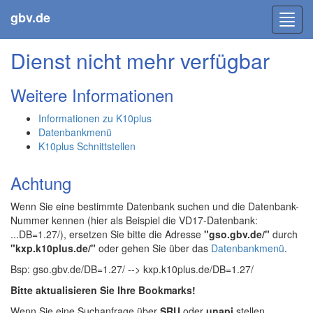
gbv.de
Toggl
navig
Dienst nicht mehr verfügbar
Weitere Informationen
Informationen zu K10plus
Datenbankmenü
K10plus Schnittstellen
Achtung
Wenn Sie eine bestimmte Datenbank suchen und die Datenbank-
Nummer kennen (hier als Beispiel die VD17-Datenbank:
...DB=1.27/), ersetzen Sie bitte die Adresse
"gso.gbv.de/"
durch
"kxp.k10plus.de/"
oder gehen Sie über das
Datenbankmenü
.
Bsp: gso.gbv.de/DB=1.27/ --> kxp.k10plus.de/DB=1.27/
Bitte aktualisieren Sie Ihre Bookmarks!
Wenn Sie eine Suchanfrage über
SRU
oder
unapi
stellen