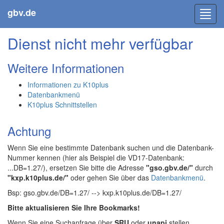
gbv.de
Toggl
navig
Dienst nicht mehr verfügbar
Weitere Informationen
Informationen zu K10plus
Datenbankmenü
K10plus Schnittstellen
Achtung
Wenn Sie eine bestimmte Datenbank suchen und die Datenbank-
Nummer kennen (hier als Beispiel die VD17-Datenbank:
...DB=1.27/), ersetzen Sie bitte die Adresse
"gso.gbv.de/"
durch
"kxp.k10plus.de/"
oder gehen Sie über das
Datenbankmenü
.
Bsp: gso.gbv.de/DB=1.27/ --> kxp.k10plus.de/DB=1.27/
Bitte aktualisieren Sie Ihre Bookmarks!
Wenn Sie eine Suchanfrage über
SRU
oder
unapi
stellen