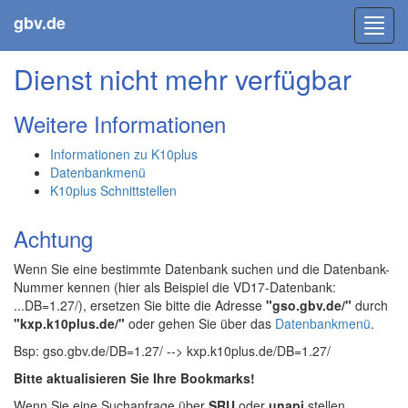
gbv.de
Toggl
navig
Dienst nicht mehr verfügbar
Weitere Informationen
Informationen zu K10plus
Datenbankmenü
K10plus Schnittstellen
Achtung
Wenn Sie eine bestimmte Datenbank suchen und die Datenbank-
Nummer kennen (hier als Beispiel die VD17-Datenbank:
...DB=1.27/), ersetzen Sie bitte die Adresse
"gso.gbv.de/"
durch
"kxp.k10plus.de/"
oder gehen Sie über das
Datenbankmenü
.
Bsp: gso.gbv.de/DB=1.27/ --> kxp.k10plus.de/DB=1.27/
Bitte aktualisieren Sie Ihre Bookmarks!
Wenn Sie eine Suchanfrage über
SRU
oder
unapi
stellen