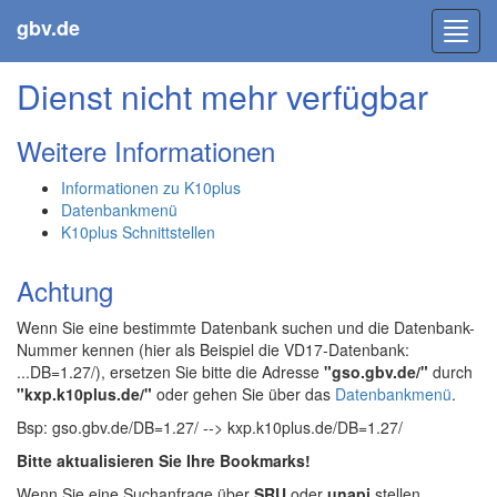
gbv.de
Toggl
navig
Dienst nicht mehr verfügbar
Weitere Informationen
Informationen zu K10plus
Datenbankmenü
K10plus Schnittstellen
Achtung
Wenn Sie eine bestimmte Datenbank suchen und die Datenbank-
Nummer kennen (hier als Beispiel die VD17-Datenbank:
...DB=1.27/), ersetzen Sie bitte die Adresse
"gso.gbv.de/"
durch
"kxp.k10plus.de/"
oder gehen Sie über das
Datenbankmenü
.
Bsp: gso.gbv.de/DB=1.27/ --> kxp.k10plus.de/DB=1.27/
Bitte aktualisieren Sie Ihre Bookmarks!
Wenn Sie eine Suchanfrage über
SRU
oder
unapi
stellen