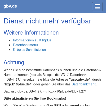
gbv.de
Toggl
navig
Dienst nicht mehr verfügbar
Weitere Informationen
Informationen zu K10plus
Datenbankmenü
K10plus Schnittstellen
Achtung
Wenn Sie eine bestimmte Datenbank suchen und die Datenbank-
Nummer kennen (hier als Beispiel die VD17-Datenbank:
...DB=1.27/), ersetzen Sie bitte die Adresse
"gso.gbv.de/"
durch
"kxp.k10plus.de/"
oder gehen Sie über das
Datenbankmenü
.
Bsp: gso.gbv.de/DB=1.27/ --> kxp.k10plus.de/DB=1.27/
Bitte aktualisieren Sie Ihre Bookmarks!
Wenn Sie eine Suchanfrage über
SRU
oder
unapi
stellen