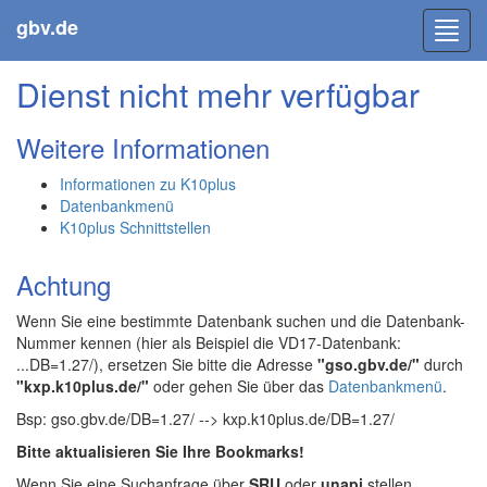
gbv.de
Toggl
navig
Dienst nicht mehr verfügbar
Weitere Informationen
Informationen zu K10plus
Datenbankmenü
K10plus Schnittstellen
Achtung
Wenn Sie eine bestimmte Datenbank suchen und die Datenbank-
Nummer kennen (hier als Beispiel die VD17-Datenbank:
...DB=1.27/), ersetzen Sie bitte die Adresse
"gso.gbv.de/"
durch
"kxp.k10plus.de/"
oder gehen Sie über das
Datenbankmenü
.
Bsp: gso.gbv.de/DB=1.27/ --> kxp.k10plus.de/DB=1.27/
Bitte aktualisieren Sie Ihre Bookmarks!
Wenn Sie eine Suchanfrage über
SRU
oder
unapi
stellen