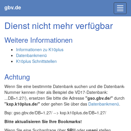
gbv.de
Toggl
navig
Dienst nicht mehr verfügbar
Weitere Informationen
Informationen zu K10plus
Datenbankmenü
K10plus Schnittstellen
Achtung
Wenn Sie eine bestimmte Datenbank suchen und die Datenbank-
Nummer kennen (hier als Beispiel die VD17-Datenbank:
...DB=1.27/), ersetzen Sie bitte die Adresse
"gso.gbv.de/"
durch
"kxp.k10plus.de/"
oder gehen Sie über das
Datenbankmenü
.
Bsp: gso.gbv.de/DB=1.27/ --> kxp.k10plus.de/DB=1.27/
Bitte aktualisieren Sie Ihre Bookmarks!
Wenn Sie eine Suchanfrage über
SRU
oder
unapi
stellen