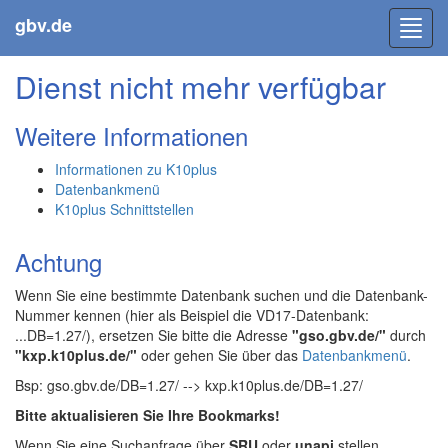
gbv.de
Toggl
navig
Dienst nicht mehr verfügbar
Weitere Informationen
Informationen zu K10plus
Datenbankmenü
K10plus Schnittstellen
Achtung
Wenn Sie eine bestimmte Datenbank suchen und die Datenbank-
Nummer kennen (hier als Beispiel die VD17-Datenbank:
...DB=1.27/), ersetzen Sie bitte die Adresse
"gso.gbv.de/"
durch
"kxp.k10plus.de/"
oder gehen Sie über das
Datenbankmenü
.
Bsp: gso.gbv.de/DB=1.27/ --> kxp.k10plus.de/DB=1.27/
Bitte aktualisieren Sie Ihre Bookmarks!
Wenn Sie eine Suchanfrage über
SRU
oder
unapi
stellen