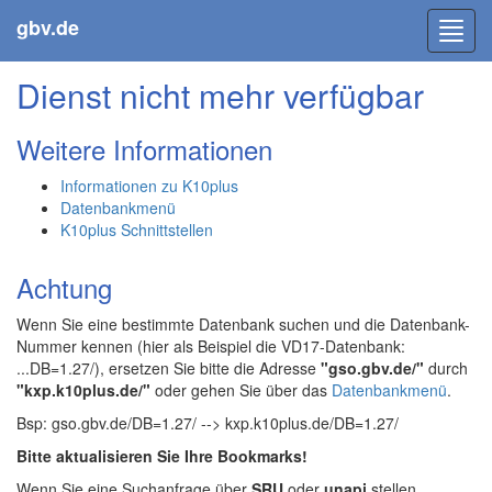
gbv.de
Toggl
navig
Dienst nicht mehr verfügbar
Weitere Informationen
Informationen zu K10plus
Datenbankmenü
K10plus Schnittstellen
Achtung
Wenn Sie eine bestimmte Datenbank suchen und die Datenbank-
Nummer kennen (hier als Beispiel die VD17-Datenbank:
...DB=1.27/), ersetzen Sie bitte die Adresse
"gso.gbv.de/"
durch
"kxp.k10plus.de/"
oder gehen Sie über das
Datenbankmenü
.
Bsp: gso.gbv.de/DB=1.27/ --> kxp.k10plus.de/DB=1.27/
Bitte aktualisieren Sie Ihre Bookmarks!
Wenn Sie eine Suchanfrage über
SRU
oder
unapi
stellen