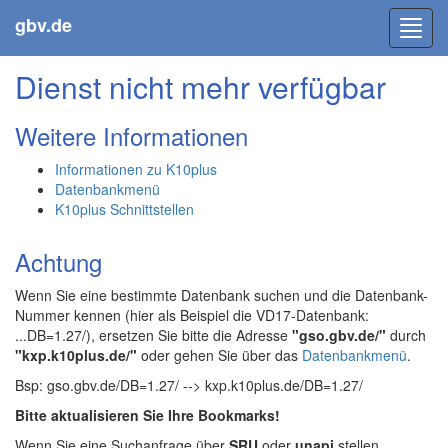
gbv.de
Toggl
navig
Dienst nicht mehr verfügbar
Weitere Informationen
Informationen zu K10plus
Datenbankmenü
K10plus Schnittstellen
Achtung
Wenn Sie eine bestimmte Datenbank suchen und die Datenbank-
Nummer kennen (hier als Beispiel die VD17-Datenbank:
...DB=1.27/), ersetzen Sie bitte die Adresse
"gso.gbv.de/"
durch
"kxp.k10plus.de/"
oder gehen Sie über das
Datenbankmenü
.
Bsp: gso.gbv.de/DB=1.27/ --> kxp.k10plus.de/DB=1.27/
Bitte aktualisieren Sie Ihre Bookmarks!
Wenn Sie eine Suchanfrage über
SRU
oder
unapi
stellen